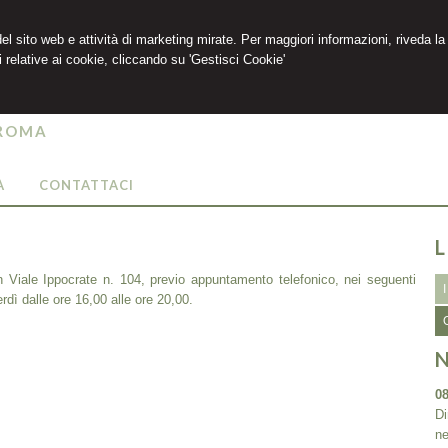
 del sito web e attività di marketing mirate. Per maggiori informazioni, riveda la
 relative ai cookie, cliccando su 'Gestisci Cookie'
va
 ROMA
À
CONTATTACI
L
 Viale Ippocrate n. 104, previo appuntamento telefonico, nei seguenti
erdì dalle ore 16,00 alle ore 20,00.
O
08
Di
ne