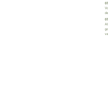
07
Vo
de
07
AI
go
va