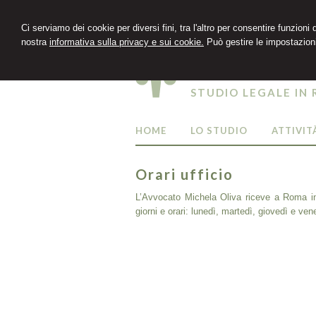
Ci serviamo dei cookie per diversi fini, tra l'altro per consentire funzioni
nostra
informativa sulla privacy e sui cookie.
Può gestire le impostazioni
Michela Oli
STUDIO LEGALE IN
HOME
LO STUDIO
ATTIVIT
Orari ufficio
L’Avvocato Michela Oliva riceve a Roma in
giorni e orari: lunedì, martedì, giovedì e ven