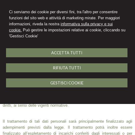
Ci serviamo dei cookie per diversi fini, tra l'altro per consentire
funzioni del sito web e attività di marketing mirate. Per maggiori
informazioni, riveda la nostra
informativa sulla privacy e sui
Michela Oliva
cookie.
Può gestire le impostazioni relative ai cookie, cliccando su
'Gestisci Cookie'
STUDIO LEGALE IN ROMA
Area clienti
ACCETTA TUTTI
MENU
RIFIUTA TUTTI
INFORMATIVA SULLA PRIVACY (D.Lgs.
n. 196/2003)
GESTISCI COOKIE
I dati personali da Lei/Voi forniti o acquisiti nell’ambito della nostra attività
saranno oggetto di trattamento improntato ai principi di correttezza, liceità,
trasparenza e di tutela della Sua/Vostra riservatezza e dei Suoi/Vostri
diritti, ai sensi delle vigenti normative.
Il trattamento di tali dati personali sarà principalmente finalizzato agli
adempimenti previsti dalla legge. Il trattamento potrà inoltre essere
finalizzato all’espletamento di incarichi conferiti dagli interessati o per