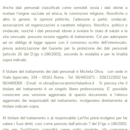
Anche dati personali classificati come sensibili ossia i dati idonei a
rivelare l’origine razziale ed etnica, le convinzioni religiose, filosofiche o
altro in genere, le opinioni politiche, l’adesione a partiti, sindacati,
associazioni od organizzazioni a carattere religioso, filosofico, politico o
sindacale, nonché i dati personali idonei a rivelare lo stato di salute e la
vita sessuale, possono essere oggetto di trattamento. Ciò per adempiere
ad un obbligo di legge oppure con il consenso scritto dell’interessato,
previa autorizzazione del Garante per la protezione dei dati personali
(articolo 26 del D.lgs n.196/2003), secondo le modalità e per le finalità
sopra indicate.
Il titolare del trattamento dei dati personali è Michela Oliva con sede in
Viale Ippocrate, 104 – 00161 Roma - Tel. 06/4451871 - 339/2122832 fax
06/4468368 - Email: m.oliva@avvocatomichelaoliva.it . Si precisa che il
titolare del trattamento è un singolo libero professionista. E’ possibile
conoscere una versione aggiornata di questo documento e l’elenco
aggiornato dei responsabili del trattamento, rivolgendosi direttamente al
titolare indicato sopra.
Al titolare del trattamento o al responsabile Lei/Voi potrà rivolgersi per far
valere i Suoi diritti, così come previsto dall’articolo 7 del D.lgs n.196/2003,
che per Sua/Vostra comodità viene sotto riportato. Va comunque